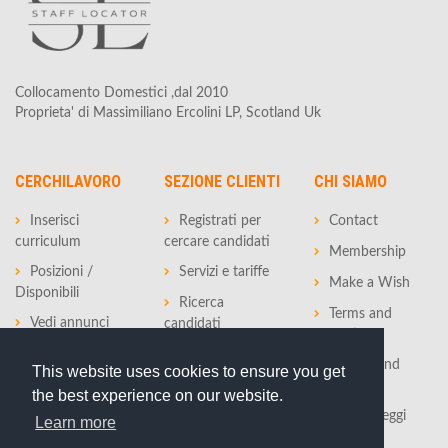
Collocamento Domestici ,dal 2010
Proprieta' di Massimiliano Ercolini LP, Scotland Uk
CERCHILAVORO
SEZIONE CLIENTI
CHI SIAMO
Inserisci
Registrati per
Contact
curriculum
cercare candidati
Membership
Posizioni /
Servizi e tariffe
Make a Wish
Disponibili
Ricerca
Terms and
Vedi annunci
candidati
conditions
Privacy and
This website uses cookies to ensure you get
policy
the best experience on our website.
Tasse e Leggi
Learn more