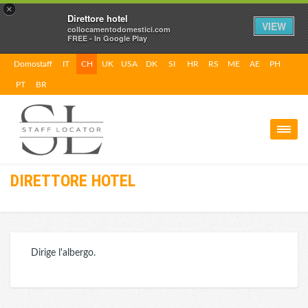
×
Direttore hotel
VIEW
collocamentodomestici.com
FREE - In Google Play
Domostaff
IT
CH
UK
USA
DK
SI
HR
RS
ME
AE
PH
PT
BR
DIRETTORE HOTEL
Dirige l'albergo.